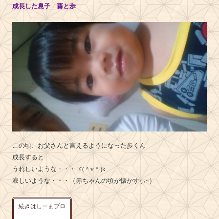
成長した息子 葵と歩
この頃、お父さんと言えるようになった歩くん
成長すると
うれしいような・・・ヾ(＾v＾)k
寂しいような・・・（赤ちゃんの頃が懐かすぃ~）
続きはしーまブロ