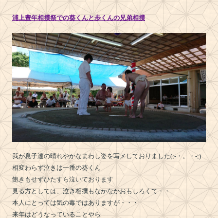
浦上豊年相撲祭での葵くんと歩くんの兄弟相撲
我が息子達の晴れやかなまわし姿を写メしておりました(;-・。・-;)
相変わらず泣きは一番の葵くん
飽きもせずひたすら泣いております
見る方としては、泣き相撲もなかなかおもしろくて・・
本人にとっては気の毒ではありますが・・・
来年はどうなっていることやら