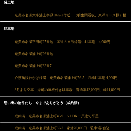
貸土地
奄美市名瀬大字浦上字緑1092-2付近 （明生関看板、東洋リース様）横
駐車場
奄美市名瀬平田町27番地 国道５８号線沿い駐車場 4,000円
奄美市名瀬浦上町26番地
奄美市名瀬浦上町32番7
介護施設わかば様隣 奄美市名瀬浦上町56-5 月極駐車場 4,000円
3月より空車 港町の屋根付き駐車場 普通車12,000円、軽11,000円
思い出の物件たち 今までありがとう（成約済）
成約済 奄美市名瀬浦上町40-9 ２LDK一戸建て平屋
成約済 奄美市名瀬浦上町32-7 家賃70,000円 駐車場2台込