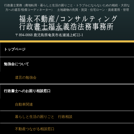
行政書士業務（農地転用・暮らしと生活の困りごと・トラブルにならないための相続・大切な
方への遺言/怪傑コーディネーター） 土地建物の売買・賃貸・住宅ローン・資産運用・管理
TEL.0997-57-0290
〒894-0068 鹿児島県奄美市名瀬浦上町22-1
トップページ
勉強会について
遺言の勉強会
行政書士へのお困り相談窓口
自動車関連
暮らしと生活の困りごと 行政相談
不動産つながる相談窓口