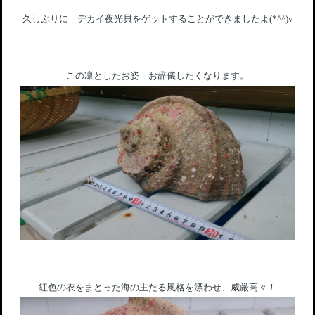
久しぶりに デカイ夜光貝をゲットすることができましたよ(*^^)v
この凛としたお姿 お辞儀したくなります。
紅色の衣をまとった海の主たる風格を漂わせ、威厳高々！