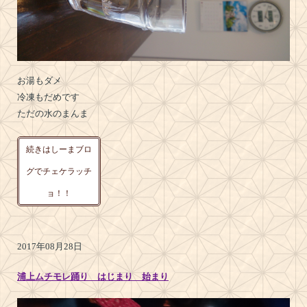
お湯もダメ
冷凍もだめです
ただの水のまんま
続きはしーまブロ
グでチェケラッチ
ョ！！
2017年08月28日
浦上ムチモレ踊り はじまり 始まり