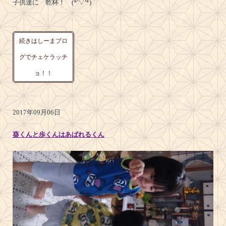
子供達に 乾杯！ (*'▽'*)
続きはしーまブロ
グでチェケラッチ
ョ！！
2017年09月06日
葵くんと歩くんはあばれるくん