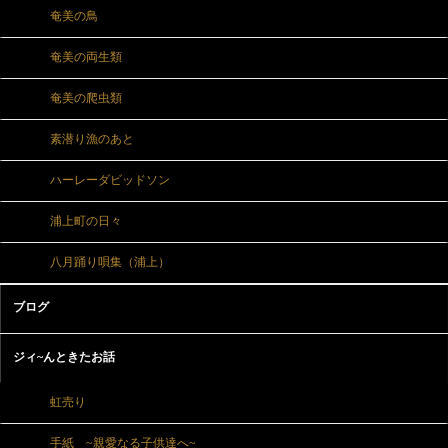
奄美の鳥
奄美の両生類
奄美の爬虫類
素潜り漁のあと
ハーレーダビッドソン
浦上町の日々
八月踊り唄集（浦上）
ブログ
ジィ~んときたお話
虹売り
手紙 ~親愛なる子供達へ~