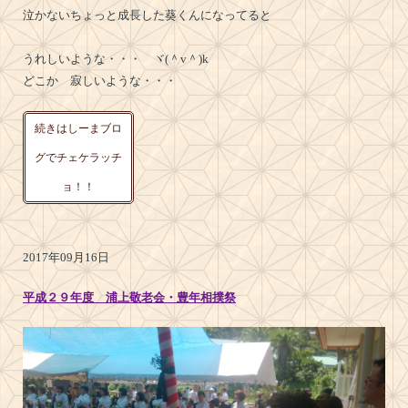
泣かないちょっと成長した葵くんになってると
うれしいような・・・ ヾ(＾v＾)k
どこか 寂しいような・・・
続きはしーまブロ
グでチェケラッチ
ョ！！
2017年09月16日
平成２９年度 浦上敬老会・豊年相撲祭