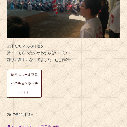
息子たち２人の相撲を
撮ってもらったのかわからないくらい
踊りに夢中になってました (_ _ )/ﾊﾝｾｲ
続きはしーまブロ
グでチェケラッチ
ョ！！
2017年09月15日