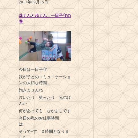
2017年09月15日
葵くんと歩くん 一日子守の
巻
今日は一日子守
我が子とのコミュニケーショ
ンの大切な時間
飽きませんね
泣いたり 笑ったり 兄弟げ
んか
何があっても なかよしです
今日の私のお仕事時間
は・・・
そうで~す ０時間となりま
した