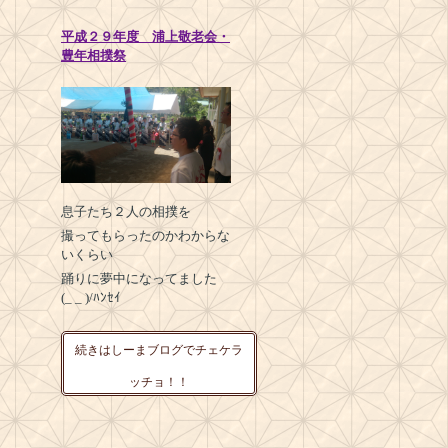
平成２９年度 浦上敬老会・
豊年相撲祭
息子たち２人の相撲を
撮ってもらったのかわからな
いくらい
踊りに夢中になってました
(_ _ )/ﾊﾝｾｲ
続きはしーまブログでチェケラ
ッチョ！！