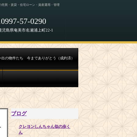
の売買・賃貸・住宅ローン・資産運用・管理
0997-57-0290
68 鹿児島県奄美市名瀬浦上町22-1
い出の物件たち 今までありがとう（成約済）
ブログ
クレヨンしんちゃん似の歩く
ん