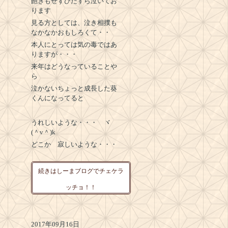
飽きもせずひたすら泣いてお
ります
見る方としては、泣き相撲も
なかなかおもしろくて・・
本人にとっては気の毒ではあ
りますが・・・
来年はどうなっていることや
ら
泣かないちょっと成長した葵
くんになってると
うれしいような・・・ ヾ
(＾v＾)k
どこか 寂しいような・・・
続きはしーまブログでチェケラ
ッチョ！！
2017年09月16日