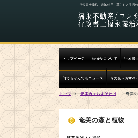
行政書士業務（農地転用・暮らしと生活の
トップページ
勉強会について
行政書
何でもかんでもニュース
奄美色々おすそ
トップ
›
奄美色々おすそわけ
›
奄美の
奄美の森と植物
越間茂雄さん撮影