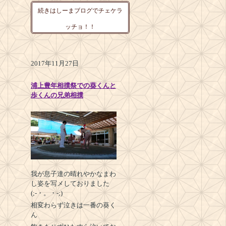
続きはしーまブログでチェケラ
ッチョ！！
2017年11月27日
浦上豊年相撲祭での葵くんと
歩くんの兄弟相撲
我が息子達の晴れやかなまわ
し姿を写メしておりました
(;-・。・-;)
相変わらず泣きは一番の葵く
ん