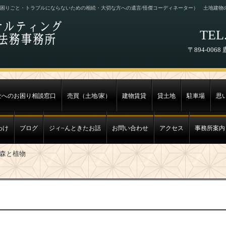
困りごと・トラブルにならないための相続・大切な方への遺言/怪傑コーディネーター） 土地建物
TEL.
〒894-00
士へのお困り相談窓口
売買（土地/家）
建物賃貸
貸土地
駐車場
思
わけ
ブログ
ジィ~んときたお話
お問い合わせ
アクセス
事務所案内
森と植物