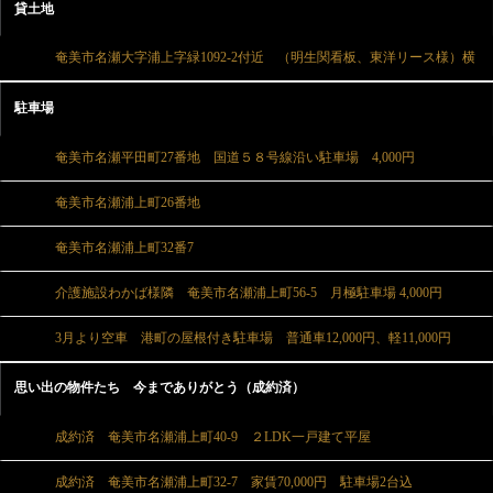
貸土地
奄美市名瀬大字浦上字緑1092-2付近 （明生関看板、東洋リース様）横
駐車場
奄美市名瀬平田町27番地 国道５８号線沿い駐車場 4,000円
奄美市名瀬浦上町26番地
奄美市名瀬浦上町32番7
介護施設わかば様隣 奄美市名瀬浦上町56-5 月極駐車場 4,000円
3月より空車 港町の屋根付き駐車場 普通車12,000円、軽11,000円
思い出の物件たち 今までありがとう（成約済）
成約済 奄美市名瀬浦上町40-9 ２LDK一戸建て平屋
成約済 奄美市名瀬浦上町32-7 家賃70,000円 駐車場2台込