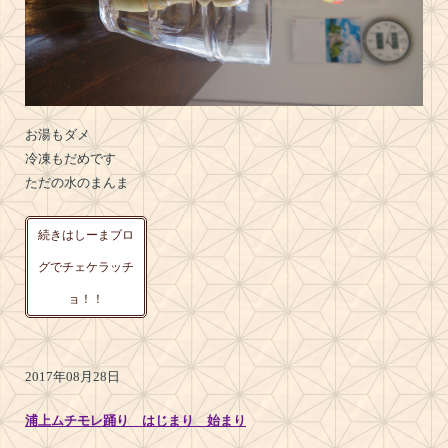
お湯もダメ
冷凍もだめです
ただの水のまんま
続きはしーまブロ
グでチェケラッチ
ョ！！
2017年08月28日
浦上ムチモレ踊り はじまり 始まり