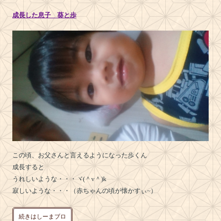
成長した息子 葵と歩
この頃、お父さんと言えるようになった歩くん
成長すると
うれしいような・・・ヾ(＾v＾)k
寂しいような・・・（赤ちゃんの頃が懐かすぃ~）
続きはしーまブロ