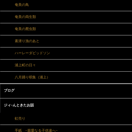
奄美の鳥
奄美の両生類
奄美の爬虫類
素潜り漁のあと
ハーレーダビッドソン
浦上町の日々
八月踊り唄集（浦上）
ブログ
ジィ~んときたお話
虹売り
手紙 ~親愛なる子供達へ~