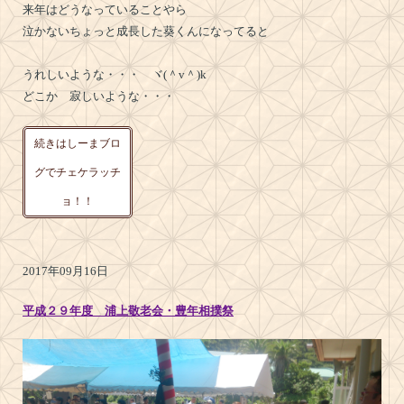
来年はどうなっていることやら
泣かないちょっと成長した葵くんになってると
うれしいような・・・ ヾ(＾v＾)k
どこか 寂しいような・・・
続きはしーまブロ
グでチェケラッチ
ョ！！
2017年09月16日
平成２９年度 浦上敬老会・豊年相撲祭