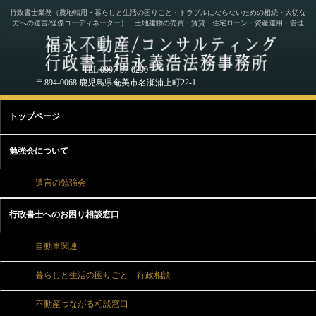
行政書士業務（農地転用・暮らしと生活の困りごと・トラブルにならないための相続・大切な
方への遺言/怪傑コーディネーター） 土地建物の売買・賃貸・住宅ローン・資産運用・管理
TEL.0997-57-0290
〒894-0068 鹿児島県奄美市名瀬浦上町22-1
トップページ
勉強会について
遺言の勉強会
行政書士へのお困り相談窓口
自動車関連
暮らしと生活の困りごと 行政相談
不動産つながる相談窓口