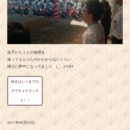
息子たち２人の相撲を
撮ってもらったのかわからないくらい
踊りに夢中になってました (_ _ )/ﾊﾝｾｲ
続きはしーまブロ
グでチェケラッチ
ョ！！
2017年09月15日