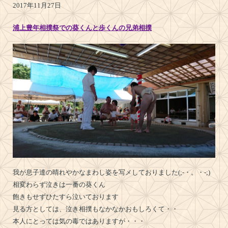
2017年11月27日
浦上豊年相撲祭での葵くんと歩くんの兄弟相撲
我が息子達の晴れやかなまわし姿を写メしておりました(;-・。・-;)
相変わらず泣きは一番の葵くん
飽きもせずひたすら泣いております
見る方としては、泣き相撲もなかなかおもしろくて・・
本人にとっては気の毒ではありますが・・・