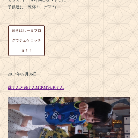
子供達に 乾杯！ (*'▽'*)
続きはしーまブロ
グでチェケラッチ
ョ！！
2017年09月06日
葵くんと歩くんはあばれるくん