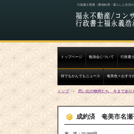
行政書士業務（農地転用・暮らしと生活の
トップページ
勉強会について
行政書
何でもかんでもニュース
奄美色々おすそ
トップ
›
思い出の物件たち 今まであり
成約済 奄美市名瀬平田
家 賃：50,000円