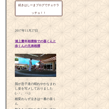
続きはしーまブログでチェケラ
ッチョ！！
2017年11月27日
浦上豊年相撲祭での葵くんと
歩くんの兄弟相撲
我が息子達の晴れやかなまわ
し姿を写メしておりました
(;-・。・-;)
相変わらず泣きは一番の葵く
ん