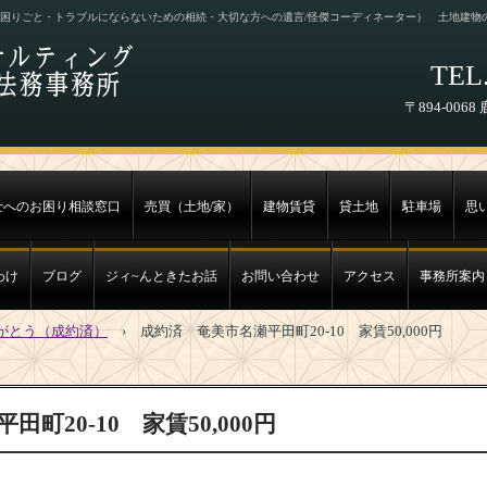
困りごと・トラブルにならないための相続・大切な方への遺言/怪傑コーディネーター） 土地建物
TEL.
〒894-00
士へのお困り相談窓口
売買（土地/家）
建物賃貸
貸土地
駐車場
思
わけ
ブログ
ジィ~んときたお話
お問い合わせ
アクセス
事務所案内
がとう（成約済）
›
成約済 奄美市名瀬平田町20-10 家賃50,000円
町20-10 家賃50,000円