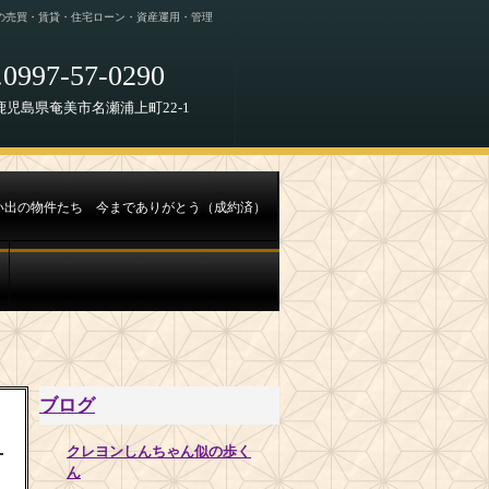
の売買・賃貸・住宅ローン・資産運用・管理
0997-57-0290
68 鹿児島県奄美市名瀬浦上町22-1
い出の物件たち 今までありがとう（成約済）
ブログ
クレヨンしんちゃん似の歩く
ん