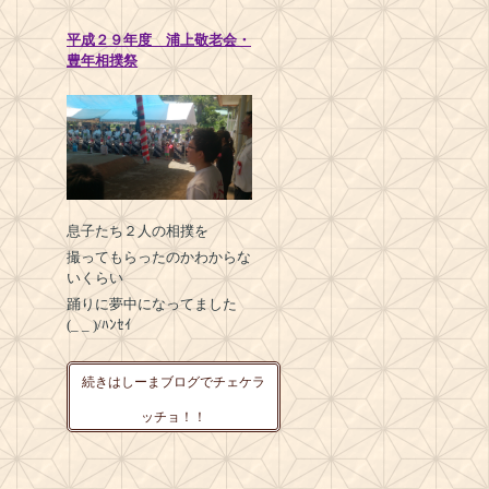
平成２９年度 浦上敬老会・
豊年相撲祭
息子たち２人の相撲を
撮ってもらったのかわからな
いくらい
踊りに夢中になってました
(_ _ )/ﾊﾝｾｲ
続きはしーまブログでチェケラ
ッチョ！！