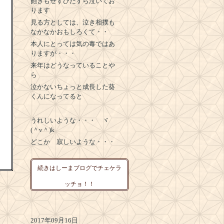
飽きもせずひたすら泣いてお
ります
見る方としては、泣き相撲も
なかなかおもしろくて・・
本人にとっては気の毒ではあ
りますが・・・
来年はどうなっていることや
ら
泣かないちょっと成長した葵
くんになってると
うれしいような・・・ ヾ
(＾v＾)k
どこか 寂しいような・・・
続きはしーまブログでチェケラ
ッチョ！！
2017年09月16日