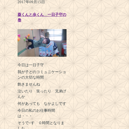
2017年09月15日
葵くんと歩くん 一日子守の
巻
今日は一日子守
我が子とのコミュニケーショ
ンの大切な時間
飽きませんね
泣いたり 笑ったり 兄弟げ
んか
何があっても なかよしです
今日の私のお仕事時間
は・・・
そうで~す ０時間となりま
した