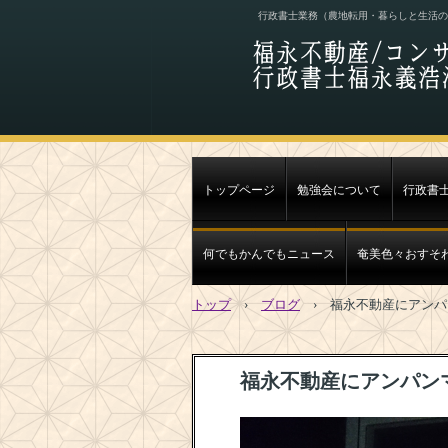
行政書士業務（農地転用・暮らしと生活の
トップページ
勉強会について
行政書
何でもかんでもニュース
奄美色々おすそ
トップ
›
ブログ
›
福永不動産にアンパ
福永不動産にアンパン