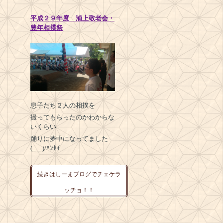
平成２９年度 浦上敬老会・
豊年相撲祭
息子たち２人の相撲を
撮ってもらったのかわからな
いくらい
踊りに夢中になってました
(_ _ )/ﾊﾝｾｲ
続きはしーまブログでチェケラ
ッチョ！！