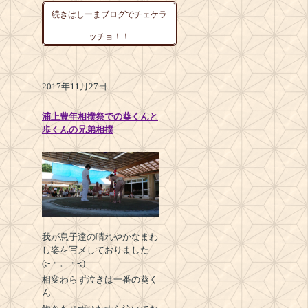
続きはしーまブログでチェケラ
ッチョ！！
2017年11月27日
浦上豊年相撲祭での葵くんと
歩くんの兄弟相撲
我が息子達の晴れやかなまわ
し姿を写メしておりました
(;-・。・-;)
相変わらず泣きは一番の葵く
ん