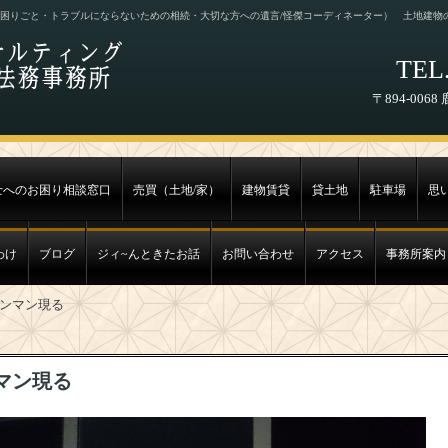
困りごと・トラブルにならないための相続・大切な方への遺言/怪傑コーディネーター） 土地建物
TEL.
〒894-00
士へのお困り相談窓口
売買（土地/家）
建物賃貸
貸土地
駐車場
思
わけ
ブログ
ジィ~んときたお話
お問い合わせ
アクセス
事務所案内
ンマン現る
マン現る