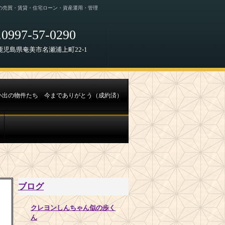
の売買・賃貸・住宅ローン・資産運用・管理
0997-57-0290
68 鹿児島県奄美市名瀬浦上町22-1
い出の物件たち 今までありがとう（成約済）
ブログ
クレヨンしんちゃん似の歩く
ん