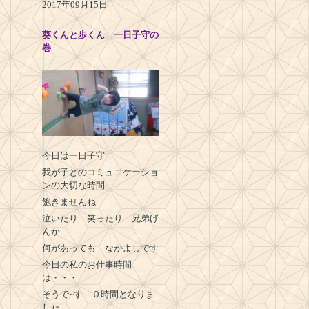
2017年09月15日
葵くんと歩くん 一日子守の
巻
今日は一日子守
我が子とのコミュニケーショ
ンの大切な時間
飽きませんね
泣いたり 笑ったり 兄弟げ
んか
何があっても なかよしです
今日の私のお仕事時間
は・・・
そうで~す ０時間となりま
した